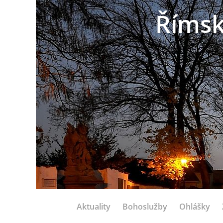
Římsk
Aktuality
Bohoslužby
Ohlášky