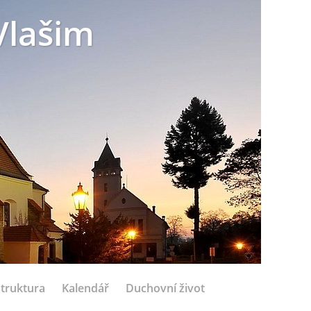
Vlašim
struktura
Kalendář
Duchovní život