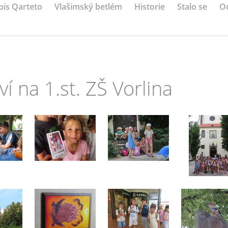
pis Qarteto
Vlašimský betlém
Historie
Stalo se
O
í na 1.st. ZŠ Vorlina