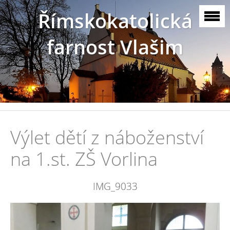
Římskokatolická
farnost Vlašim
Výlet dětí z náboženství
na 1.st. ZŠ Vorlina
IMG_9033