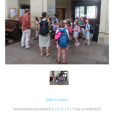
Zpět do složky
Automatické procházení:
3
|
4
|
5
|
6
|
7
(čas ve vteřinách)