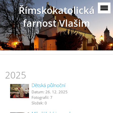
Římskokatolická
farnost Vlašim
2025
Dětská půlnoční
Datum:
26. 12. 2025
Fotografií:
7
Složek:
0