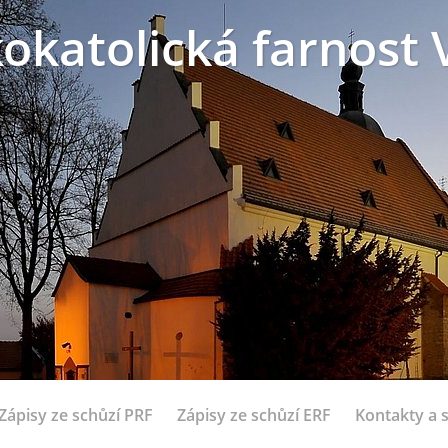
okatolická farnost 
Zápisy ze schůzí PRF
Zápisy ze schůzí ERF
Kontakty a 