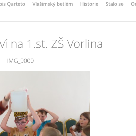
pis Qarteto
Vlašimský betlém
Historie
Stalo se
O
í na 1.st. ZŠ Vorlina
IMG_9000