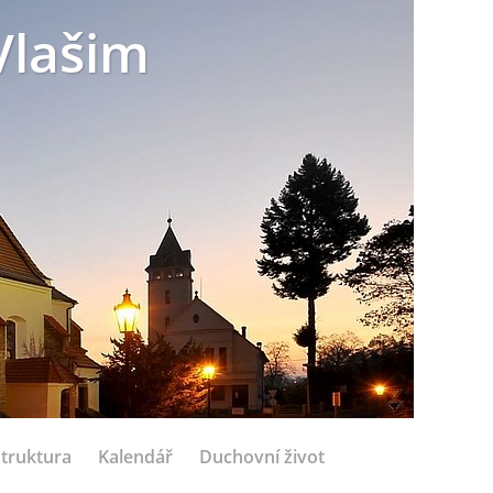
Vlašim
struktura
Kalendář
Duchovní život