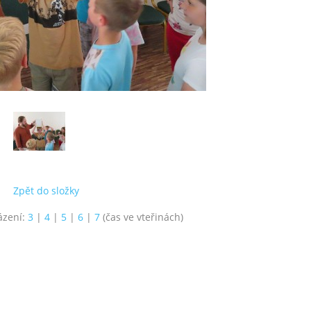
Zpět do složky
ázení:
3
|
4
|
5
|
6
|
7
(čas ve vteřinách)