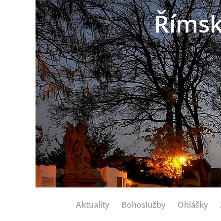
Římsk
Aktuality
Bohoslužby
Ohlášky