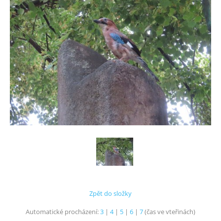
Zpět do složky
Automatické procházení:
3
|
4
|
5
|
6
|
7
(čas ve vteřinách)