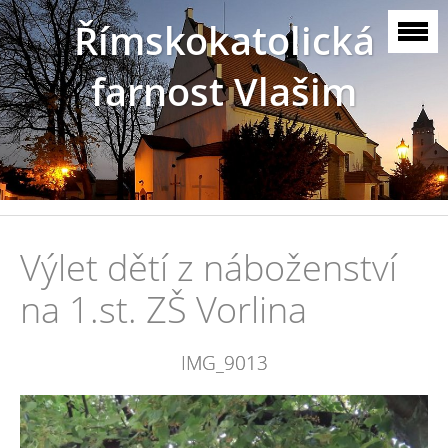
Římskokatolická
farnost Vlašim
Výlet dětí z náboženství
na 1.st. ZŠ Vorlina
IMG_9013