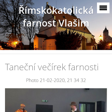
Římskokatolická
farnost Vlašim
Taneční večírek farnosti
Photo 21-02-2020, 21 34 32