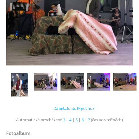
Další →
Zpět do složky
← Předchozí
Automatické procházení:
3
|
4
|
5
|
6
|
7
(čas ve vteřinách)
Fotoalbum