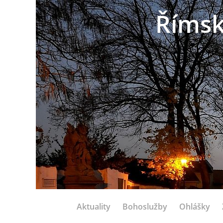
Římsk
Aktuality
Bohoslužby
Ohlášky