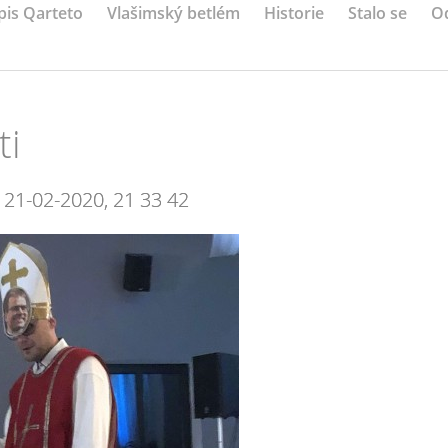
pis Qarteto
Vlašimský betlém
Historie
Stalo se
O
ti
 21-02-2020, 21 33 42