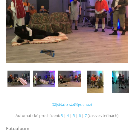
Další →
Zpět do složky
← Předchozí
Automatické procházení:
3
|
4
|
5
|
6
|
7
(čas ve vteřinách)
Fotoalbum