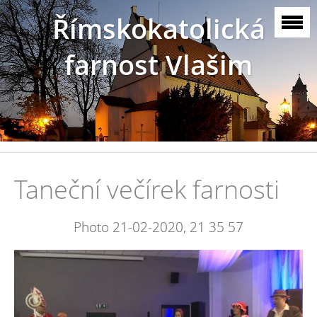
Římskokatolická
farnost Vlašim
Taneční večírek farnosti
Photo 21-02-2020, 21 35 57