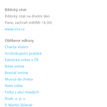
Biblický citát
Biblický citát na dnešní den
Pane, zachraň mě!
(Mt 14,30)
www.vira.cz
Oblíbené odkazy
Charita Vlašim
Arcibiskupství pražské
Katolická církev v ČR
Bible online
Breviář online
Musica da chiesa
Naše videa
Fotky z akcí mladých
Ruah, o. p. s.
P. Martin Sklenář