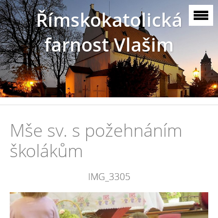
Římskokatolická
farnost Vlašim
Mše sv. s požehnáním
školákům
IMG_3305