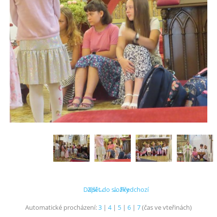
Další →
Zpět do složky
← Předchozí
Automatické procházení:
3
|
4
|
5
|
6
|
7
(čas ve vteřinách)