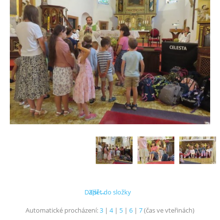
Další →
Zpět do složky
Automatické procházení:
3
|
4
|
5
|
6
|
7
(čas ve vteřinách)