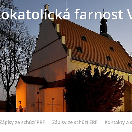
okatolická farnost 
Zápisy ze schůzí PRF
Zápisy ze schůzí ERF
Kontakty a 