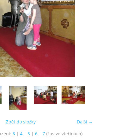
Zpět do složky
Další →
ázení:
3
|
4
|
5
|
6
|
7
(čas ve vteřinách)