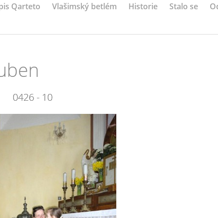
pis Qarteto
Vlašimský betlém
Historie
Stalo se
O
duben
0426 - 10