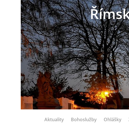
Římsk
Aktuality
Bohoslužby
Ohlášky