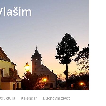
Vlašim
struktura
Kalendář
Duchovní život