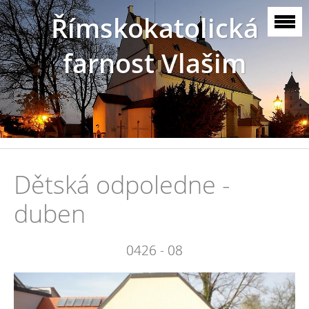
Římskokatolická
farnost Vlašim
Dětská odpoledne -
duben
0426 - 08