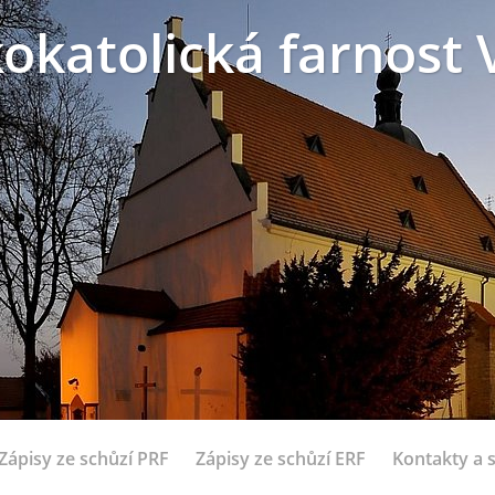
okatolická farnost 
Zápisy ze schůzí PRF
Zápisy ze schůzí ERF
Kontakty a 