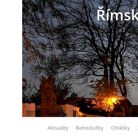
Římsk
Aktuality
Bohoslužby
Ohlášky