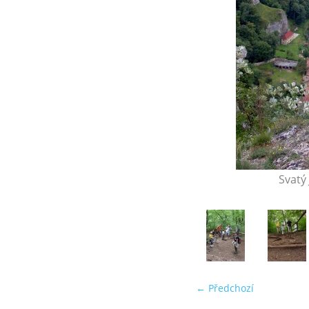
Svatý 
← Předchozí