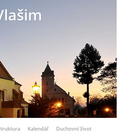
Vlašim
struktura
Kalendář
Duchovní život