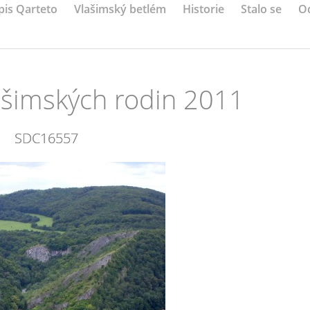
pis Qarteto
Vlašimský betlém
Historie
Stalo se
O
ašimských rodin 2011
SDC16557