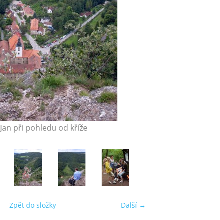
Jan při pohledu od kříže
Zpět do složky
Další →