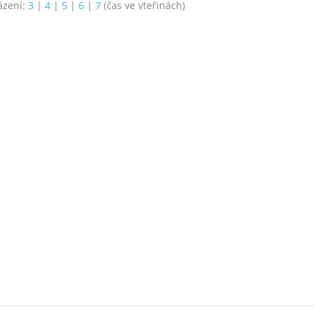
ázení:
3
|
4
|
5
|
6
|
7
(čas ve vteřinách)