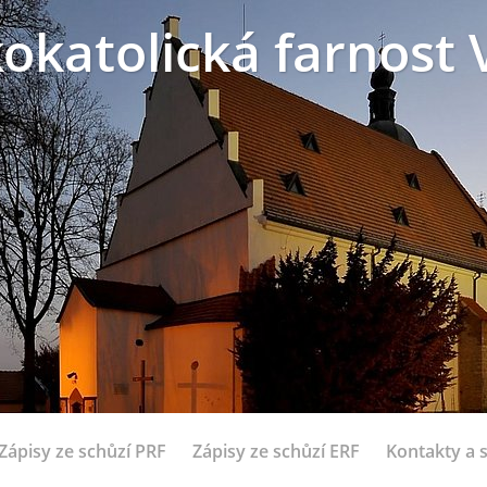
okatolická farnost 
Zápisy ze schůzí PRF
Zápisy ze schůzí ERF
Kontakty a 