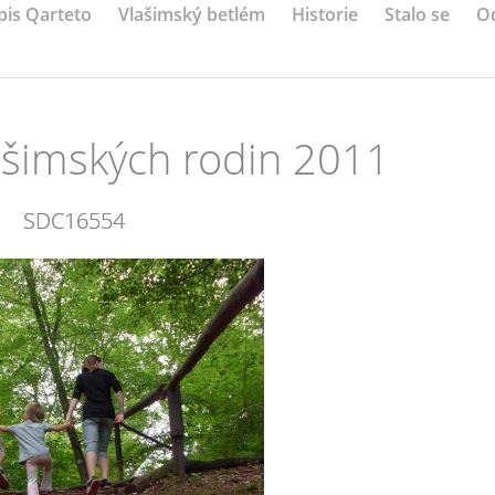
pis Qarteto
Vlašimský betlém
Historie
Stalo se
O
ašimských rodin 2011
SDC16554