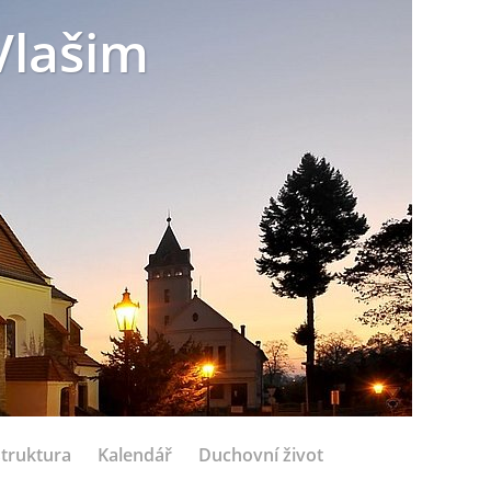
Vlašim
struktura
Kalendář
Duchovní život