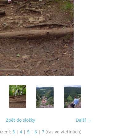
Zpět do složky
Další →
ázení:
3
|
4
|
5
|
6
|
7
(čas ve vteřinách)