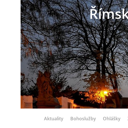
Římsk
Aktuality
Bohoslužby
Ohlášky