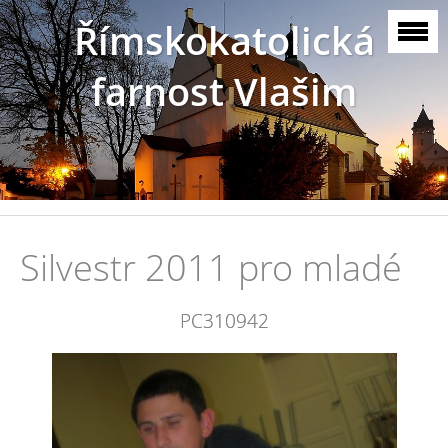
Římskokatolická
farnost Vlašim
Silvestr 2011 pro mladé
PC310942