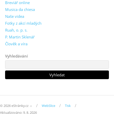
Breviář online
Musica da chiesa
Naše videa
Fotky z akcí mladých
Ruah, o. p. s.
P. Martin Sklenář
Člověk a víra
Vyhledávání
/
/
/
© 2026 eStránky.cz
WebSlice
Tisk
Aktualizováno: 9. 8. 2026