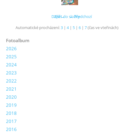
Další →
Zpět do složky
← Předchozí
Automatické procházení:
3
|
4
|
5
|
6
|
7
(čas ve vteřinách)
Fotoalbum
2026
2025
2024
2023
2022
2021
2020
2019
2018
2017
2016