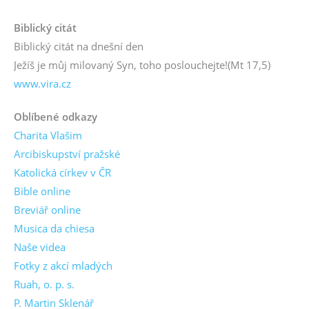
Biblický citát
Biblický citát na dnešní den
Ježíš je můj milovaný Syn, toho poslouchejte!
(Mt 17,5)
www.vira.cz
Oblíbené odkazy
Charita Vlašim
Arcibiskupství pražské
Katolická církev v ČR
Bible online
Breviář online
Musica da chiesa
Naše videa
Fotky z akcí mladých
Ruah, o. p. s.
P. Martin Sklenář