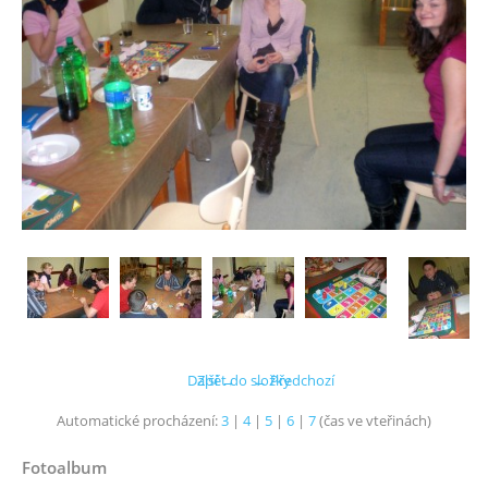
Další →
Zpět do složky
← Předchozí
Automatické procházení:
3
|
4
|
5
|
6
|
7
(čas ve vteřinách)
Fotoalbum