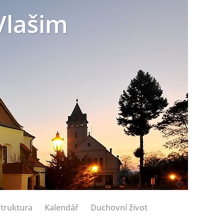
Vlašim
struktura
Kalendář
Duchovní život