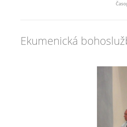
Časo
Ekumenická bohosluž