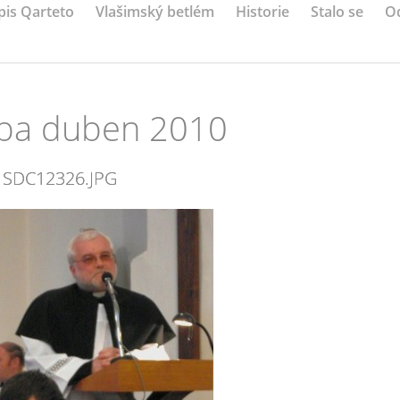
pis Qarteto
Vlašimský betlém
Historie
Stalo se
O
ba duben 2010
SDC12326.JPG