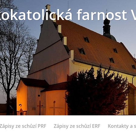
okatolická farnost 
Zápisy ze schůzí PRF
Zápisy ze schůzí ERF
Kontakty a 