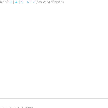
ázení:
3
|
4
|
5
|
6
|
7
(čas ve vteřinách)