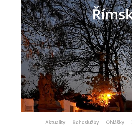
Římsk
Aktuality
Bohoslužby
Ohlášky