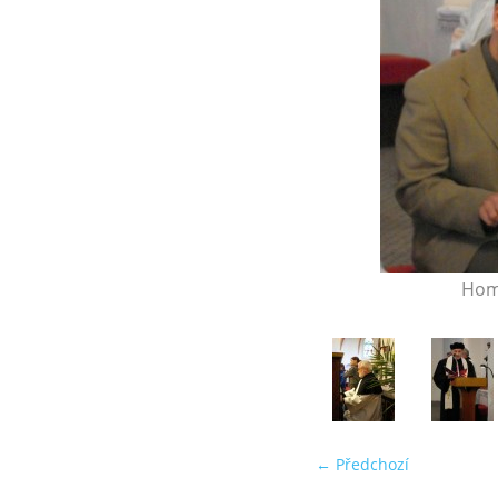
Homi
← Předchozí