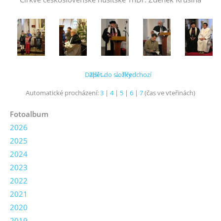
Další →
Zpět do složky
← Předchozí
Automatické procházení:
3
|
4
|
5
|
6
|
7
(čas ve vteřinách)
Fotoalbum
2026
2025
2024
2023
2022
2021
2020
2019