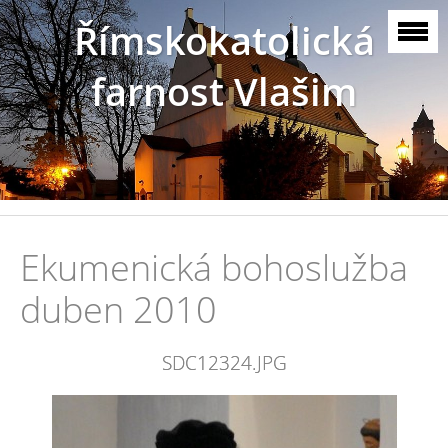
Římskokatolická
farnost Vlašim
Ekumenická bohoslužba
duben 2010
SDC12324.JPG