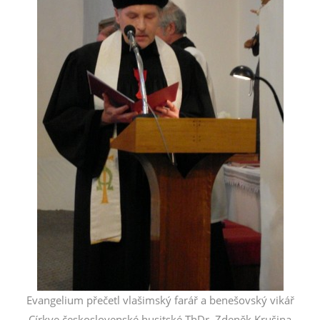
Evangelium přečetl vlašimský farář a benešovský vikář
Církve československé husitské ThDr. Zdeněk Krušina