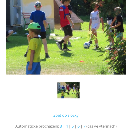
Zpět do složky
Automatické procházení:
3
|
4
|
5
|
6
|
7
(čas ve vteřinách)