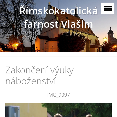
Římskokatolická
farnost Vlašim
Zakončení výuky
náboženství
IMG_9097