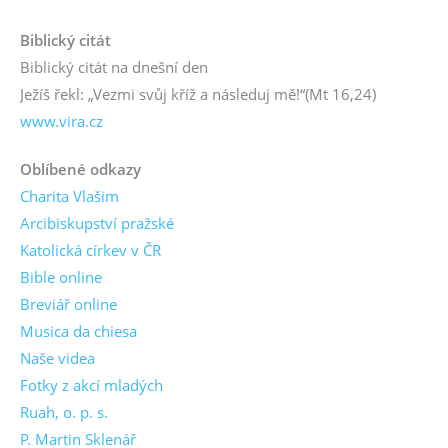
Biblický citát
Biblický citát na dnešní den
Ježíš řekl: „Vezmi svůj kříž a následuj mě!“
(Mt 16,24)
www.vira.cz
Oblíbené odkazy
Charita Vlašim
Arcibiskupství pražské
Katolická církev v ČR
Bible online
Breviář online
Musica da chiesa
Naše videa
Fotky z akcí mladých
Ruah, o. p. s.
P. Martin Sklenář