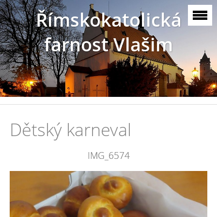
Římskokatolická
farnost Vlašim
Dětský karneval
IMG_6574