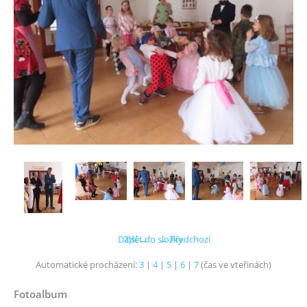
Další →
Zpět do složky
← Předchozí
Automatické procházení:
3
|
4
|
5
|
6
|
7
(čas ve vteřinách)
Fotoalbum