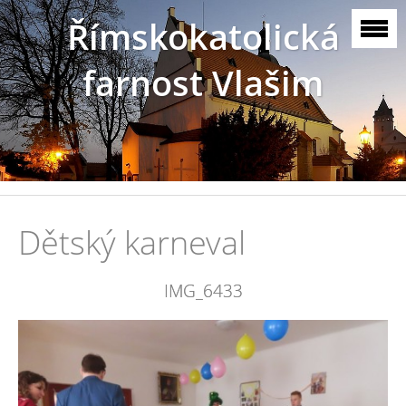
Římskokatolická
farnost Vlašim
Dětský karneval
IMG_6433