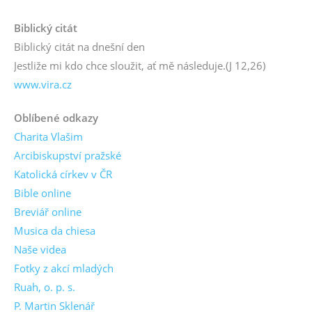
Biblický citát
Biblický citát na dnešní den
Jestliže mi kdo chce sloužit, ať mě následuje.
(J 12,26)
www.vira.cz
Oblíbené odkazy
Charita Vlašim
Arcibiskupství pražské
Katolická církev v ČR
Bible online
Breviář online
Musica da chiesa
Naše videa
Fotky z akcí mladých
Ruah, o. p. s.
P. Martin Sklenář