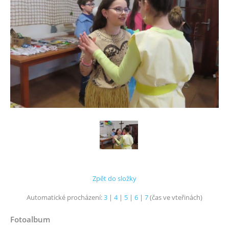
Zpět do složky
Automatické procházení:
3
|
4
|
5
|
6
|
7
(čas ve vteřinách)
Fotoalbum