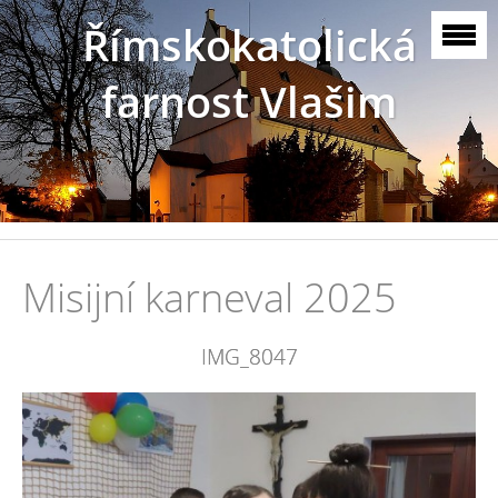
Římskokatolická
farnost Vlašim
Misijní karneval 2025
IMG_8047