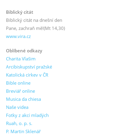
Biblický citát
Biblický citát na dnešní den
Pane, zachraň mě!
(Mt 14,30)
www.vira.cz
Oblíbené odkazy
Charita Vlašim
Arcibiskupství pražské
Katolická církev v ČR
Bible online
Breviář online
Musica da chiesa
Naše videa
Fotky z akcí mladých
Ruah, o. p. s.
P. Martin Sklenář