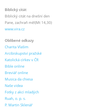
Biblický citát
Biblický citát na dnešní den
Pane, zachraň mě!
(Mt 14,30)
www.vira.cz
Oblíbené odkazy
Charita Vlašim
Arcibiskupství pražské
Katolická církev v ČR
Bible online
Breviář online
Musica da chiesa
Naše videa
Fotky z akcí mladých
Ruah, o. p. s.
P. Martin Sklenář