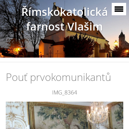
Římskokatolická
farnost Vlašim
Pouť prvokomunikantů
IMG_8364