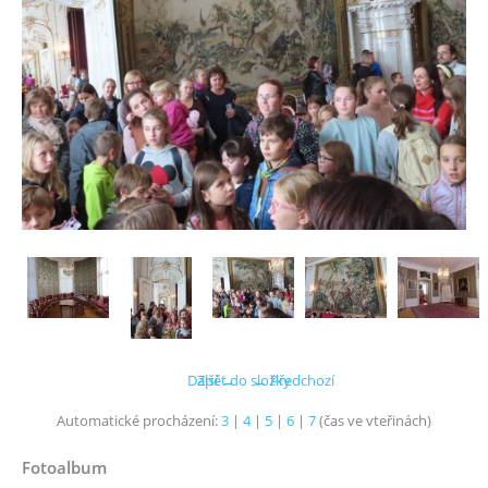
Další →
Zpět do složky
← Předchozí
Automatické procházení:
3
|
4
|
5
|
6
|
7
(čas ve vteřinách)
Fotoalbum