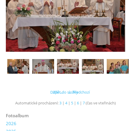
Další →
Zpět do složky
← Předchozí
Automatické procházení:
3
|
4
|
5
|
6
|
7
(čas ve vteřinách)
Fotoalbum
2026