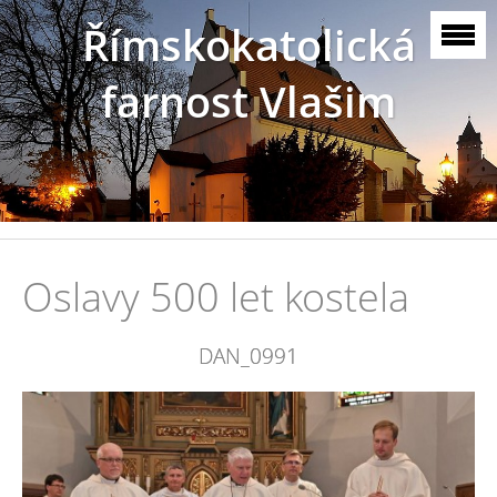
Římskokatolická
farnost Vlašim
Oslavy 500 let kostela
DAN_0991