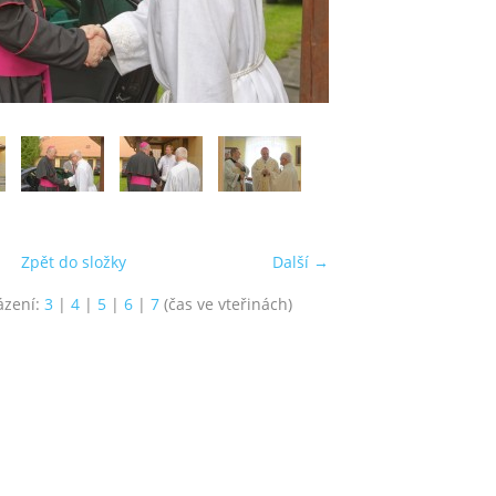
Zpět do složky
Další →
ázení:
3
|
4
|
5
|
6
|
7
(čas ve vteřinách)