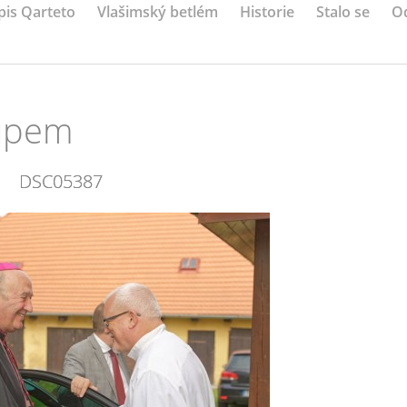
pis Qarteto
Vlašimský betlém
Historie
Stalo se
O
kupem
DSC05387