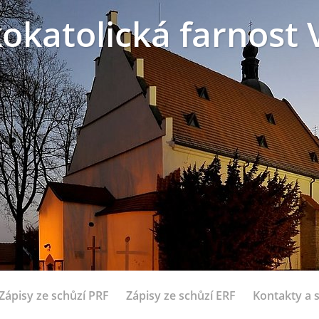
okatolická farnost 
Zápisy ze schůzí PRF
Zápisy ze schůzí ERF
Kontakty a 