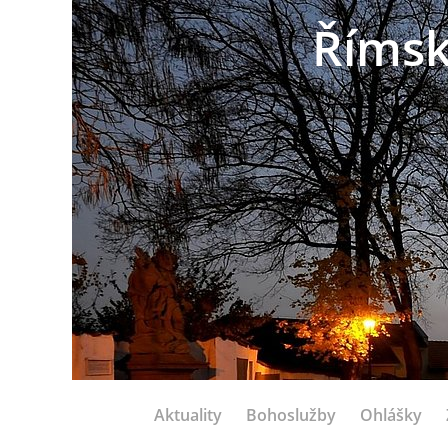
Římsk
Aktuality
Bohoslužby
Ohlášky