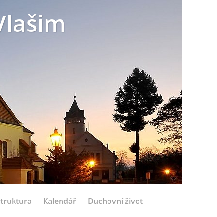
Vlašim
struktura
Kalendář
Duchovní život