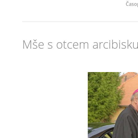
Časo
Mše s otcem arcibis