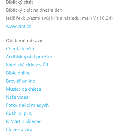
Biblický citát
Biblický citát na dnešní den
Ježíš řekl: „Vezmi svůj kříž a následuj mě!“
(Mt 16,24)
www.vira.cz
Oblíbené odkazy
Charita Vlašim
Arcibiskupství pražské
Katolická církev v ČR
Bible online
Breviář online
Musica da chiesa
Naše videa
Fotky z akcí mladých
Ruah, o. p. s.
P. Martin Sklenář
Člověk a víra