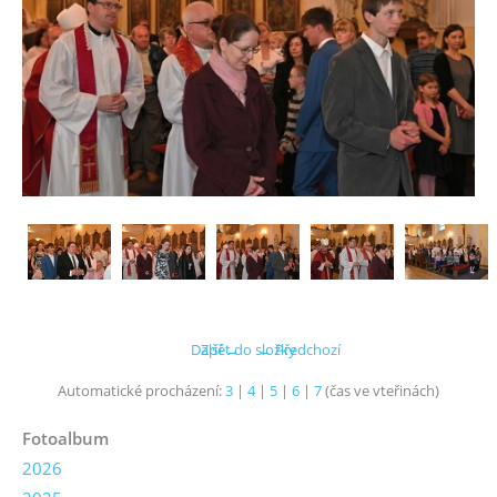
Další →
Zpět do složky
← Předchozí
Automatické procházení:
3
|
4
|
5
|
6
|
7
(čas ve vteřinách)
Fotoalbum
2026