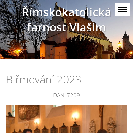
Římskokatolická
farnost Vlašim
Biřmování 2023
DAN_7209