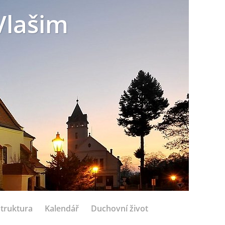
Vlašim
struktura
Kalendář
Duchovní život