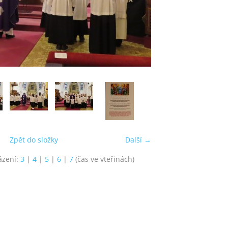
Zpět do složky
Další →
ázení:
3
|
4
|
5
|
6
|
7
(čas ve vteřinách)