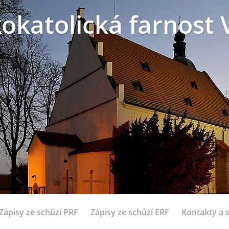
okatolická farnost 
Zápisy ze schůzí PRF
Zápisy ze schůzí ERF
Kontakty a 