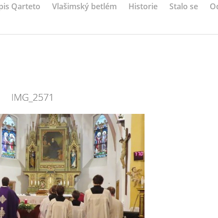
pis Qarteto
Vlašimský betlém
Historie
Stalo se
O
IMG_2571