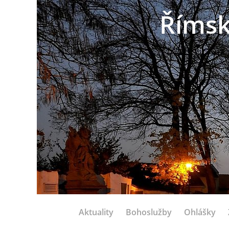
Římsk
Aktuality
Bohoslužby
Ohlášky