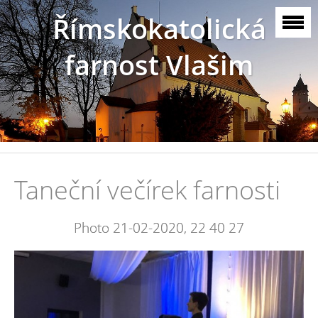
Římskokatolická
farnost Vlašim
Taneční večírek farnosti
Photo 21-02-2020, 22 40 27