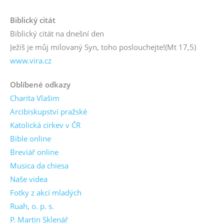
Biblický citát
Biblický citát na dnešní den
Ježíš je můj milovaný Syn, toho poslouchejte!
(Mt 17,5)
www.vira.cz
Oblíbené odkazy
Charita Vlašim
Arcibiskupství pražské
Katolická církev v ČR
Bible online
Breviář online
Musica da chiesa
Naše videa
Fotky z akcí mladých
Ruah, o. p. s.
P. Martin Sklenář