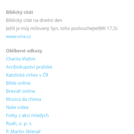
Biblický citát
Biblický citát na dnešní den
Ježíš je můj milovaný Syn, toho poslouchejte!
(Mt 17,5)
www.vira.cz
Oblíbené odkazy
Charita Vlašim
Arcibiskupství pražské
Katolická církev v ČR
Bible online
Breviář online
Musica da chiesa
Naše videa
Fotky z akcí mladých
Ruah, o. p. s.
P. Martin Sklenář