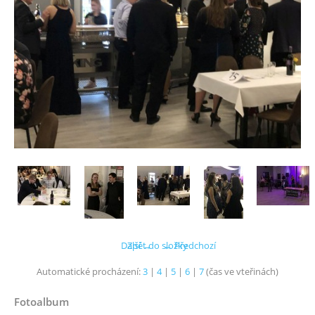
Další →
Zpět do složky
← Předchozí
Automatické procházení:
3
|
4
|
5
|
6
|
7
(čas ve vteřinách)
Fotoalbum