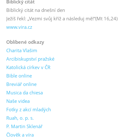
Biblický citát
Biblický citát na dnešní den
Ježíš řekl: „Vezmi svůj kříž a následuj mě!“
(Mt 16,24)
www.vira.cz
Oblíbené odkazy
Charita Vlašim
Arcibiskupství pražské
Katolická církev v ČR
Bible online
Breviář online
Musica da chiesa
Naše videa
Fotky z akcí mladých
Ruah, o. p. s.
P. Martin Sklenář
Člověk a víra