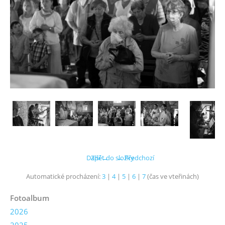
Další →
Zpět do složky
← Předchozí
Automatické procházení:
3
|
4
|
5
|
6
|
7
(čas ve vteřinách)
Fotoalbum
2026
2025