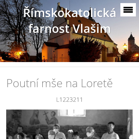
Římskokatolická
farnost Vlašim
Poutní mše na Loretě
L1223211