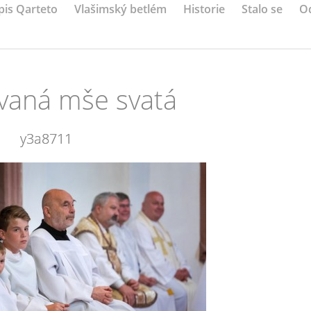
pis Qarteto
Vlašimský betlém
Historie
Stalo se
O
ovaná mše svatá
y3a8711