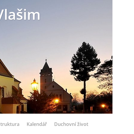
Vlašim
struktura
Kalendář
Duchovní život