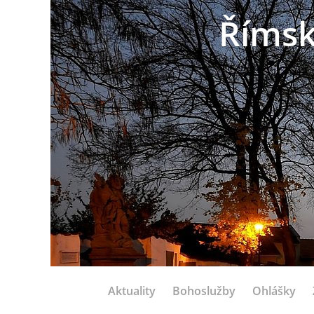
Římsk
Aktuality
Bohoslužby
Ohlášky