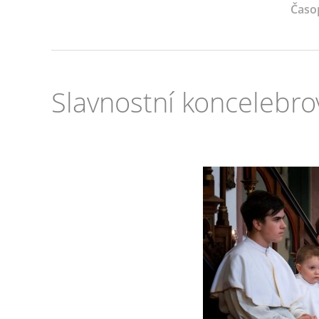
Časo
Slavnostní koncelebr