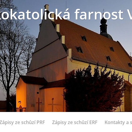
okatolická farnost 
Zápisy ze schůzí PRF
Zápisy ze schůzí ERF
Kontakty a 