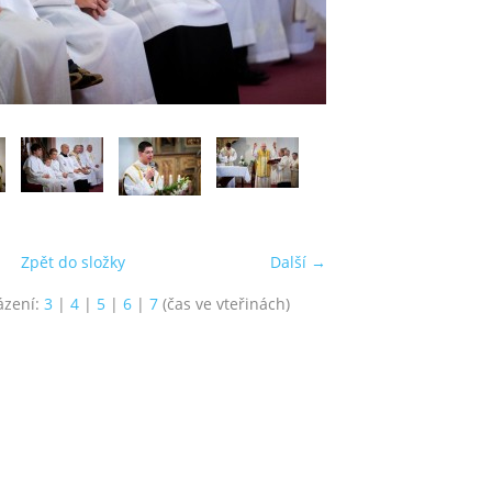
Zpět do složky
Další →
ázení:
3
|
4
|
5
|
6
|
7
(čas ve vteřinách)