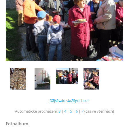
Další →
Zpět do složky
← Předchozí
Automatické procházení:
3
|
4
|
5
|
6
|
7
(čas ve vteřinách)
Fotoalbum