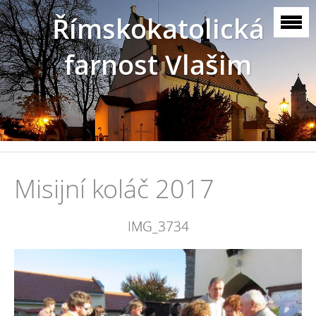
Římskokatolická
farnost Vlašim
Misijní koláč 2017
IMG_3734