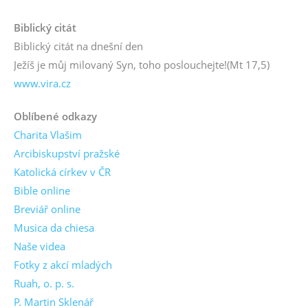
Biblický citát
Biblický citát na dnešní den
Ježíš je můj milovaný Syn, toho poslouchejte!
(Mt 17,5)
www.vira.cz
Oblíbené odkazy
Charita Vlašim
Arcibiskupství pražské
Katolická církev v ČR
Bible online
Breviář online
Musica da chiesa
Naše videa
Fotky z akcí mladých
Ruah, o. p. s.
P. Martin Sklenář