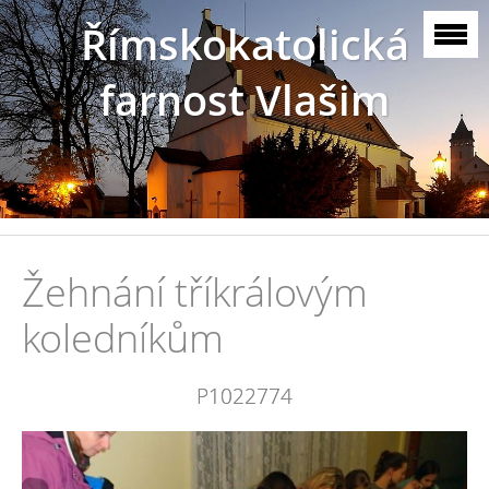
Římskokatolická
farnost Vlašim
Žehnání tříkrálovým
koledníkům
P1022774