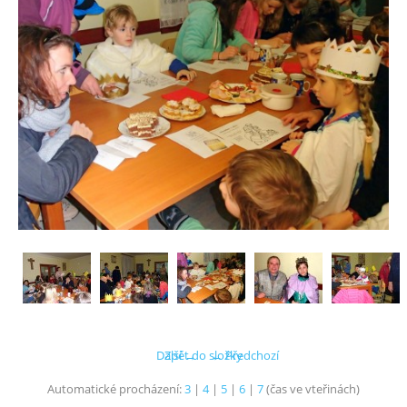
Další →
Zpět do složky
← Předchozí
Automatické procházení:
3
|
4
|
5
|
6
|
7
(čas ve vteřinách)