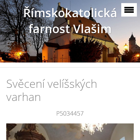
Římskokatolická
farnost Vlašim
Svěcení velíšských
varhan
P5034457