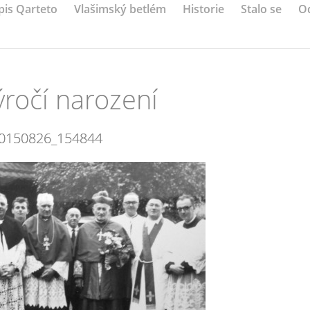
pis Qarteto
Vlašimský betlém
Historie
Stalo se
O
ýročí narození
0150826_154844