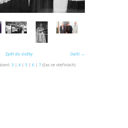
Zpět do složky
Další →
ázení:
3
|
4
|
5
|
6
|
7
(čas ve vteřinách)