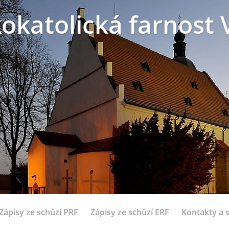
okatolická farnost 
Zápisy ze schůzí PRF
Zápisy ze schůzí ERF
Kontakty a 