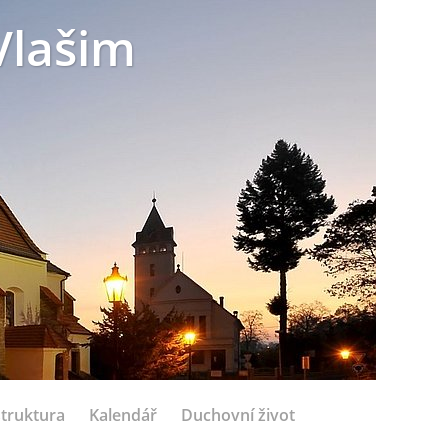
Vlašim
struktura
Kalendář
Duchovní život