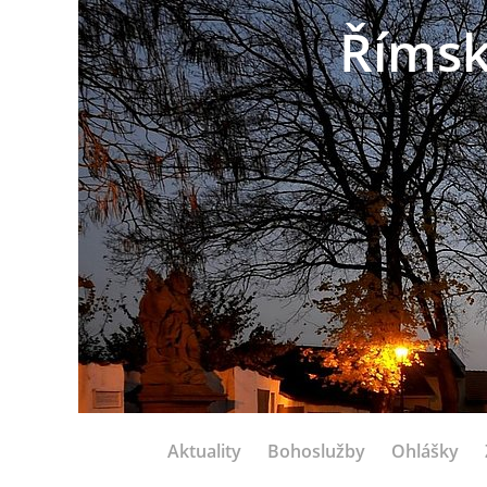
Římsk
Aktuality
Bohoslužby
Ohlášky