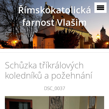
Římskokatolická
farnost Vlašim
Schůzka tříkrálových
koledníků a požehnání
DSC_0037