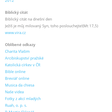
2012
Biblický citát
Biblický citát na dnešní den
Ježíš je můj milovaný Syn, toho poslouchejte!
(Mt 17,5)
www.vira.cz
Oblíbené odkazy
Charita Vlašim
Arcibiskupství pražské
Katolická církev v ČR
Bible online
Breviář online
Musica da chiesa
Naše videa
Fotky z akcí mladých
Ruah, o. p. s.
P. Martin Sklenář