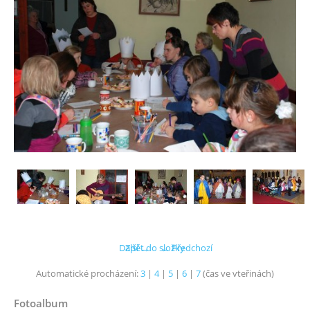
Další →
Zpět do složky
← Předchozí
Automatické procházení:
3
|
4
|
5
|
6
|
7
(čas ve vteřinách)
Fotoalbum