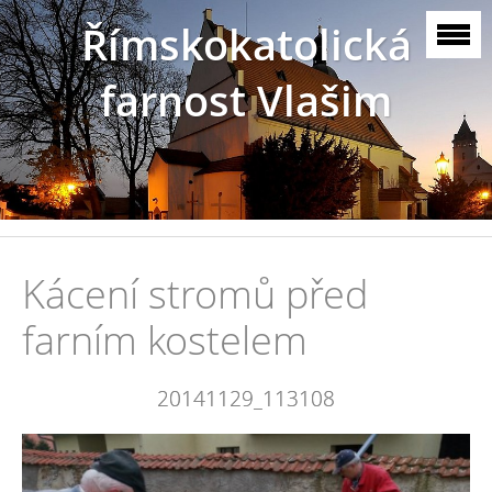
Římskokatolická
farnost Vlašim
Kácení stromů před
farním kostelem
20141129_113108