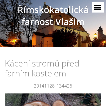
Římskokatolická
farnost Vlašim
Kácení stromů před
farním kostelem
20141128_134426