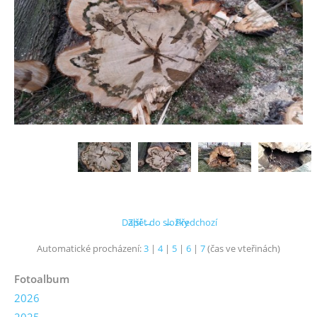
Další →
Zpět do složky
← Předchozí
Automatické procházení:
3
|
4
|
5
|
6
|
7
(čas ve vteřinách)
Fotoalbum
2026