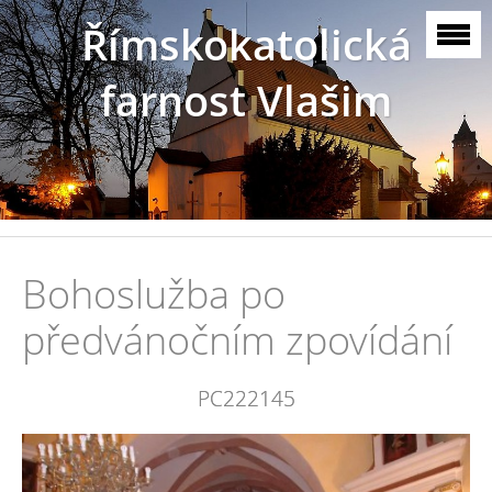
Římskokatolická
farnost Vlašim
Bohoslužba po
předvánočním zpovídání
PC222145