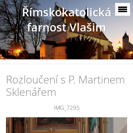
Římskokatolická
farnost Vlašim
Rozloučení s P. Martinem
Sklenářem
IMG_7295