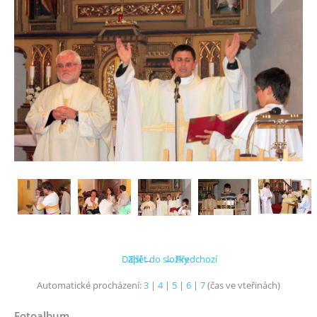
Další →
Zpět do složky
← Předchozí
Automatické procházení:
3
|
4
|
5
|
6
|
7
(čas ve vteřinách)
Fotoalbum