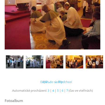
Další →
Zpět do složky
← Předchozí
Automatické procházení:
3
|
4
|
5
|
6
|
7
(čas ve vteřinách)
Fotoalbum