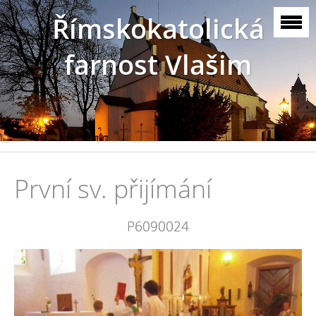
Římskokatolická
farnost Vlašim
První sv. přijímání
P6090024