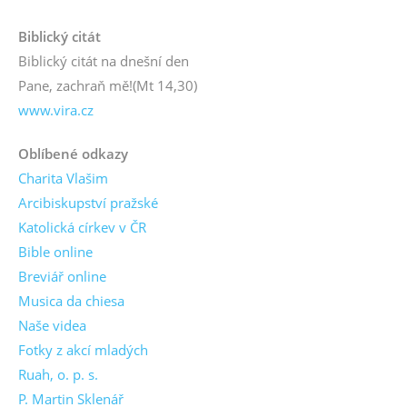
Biblický citát
Biblický citát na dnešní den
Pane, zachraň mě!
(Mt 14,30)
www.vira.cz
Oblíbené odkazy
Charita Vlašim
Arcibiskupství pražské
Katolická církev v ČR
Bible online
Breviář online
Musica da chiesa
Naše videa
Fotky z akcí mladých
Ruah, o. p. s.
P. Martin Sklenář