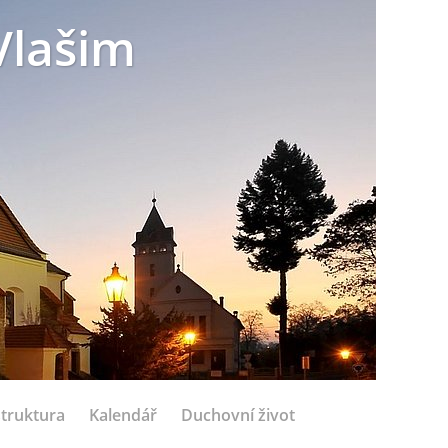
Vlašim
struktura
Kalendář
Duchovní život