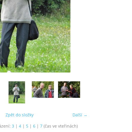
Zpět do složky
Další →
ázení:
3
|
4
|
5
|
6
|
7
(čas ve vteřinách)