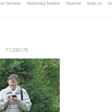
pis Qarteto
Vlašimský betlém
Historie
Stalo se
O
P1200178