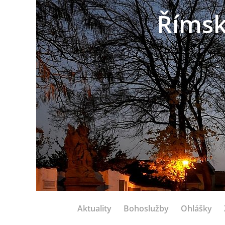
Římsk
Aktuality
Bohoslužby
Ohlášky