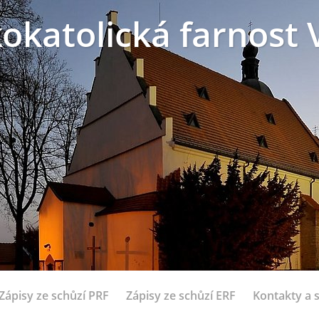
okatolická farnost 
Zápisy ze schůzí PRF
Zápisy ze schůzí ERF
Kontakty a 