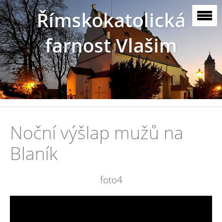
Římskokatolická
farnost Vlašim
Noční výšlap mužů na
Blaník
foto4