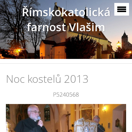
Římskokatolická
farnost Vlašim
Noc kostelů 2013
P5240568