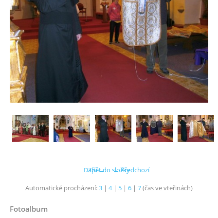
Další →
Zpět do složky
← Předchozí
Automatické procházení:
3
|
4
|
5
|
6
|
7
(čas ve vteřinách)
Fotoalbum