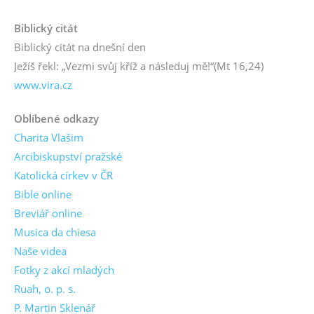
Biblický citát
Biblický citát na dnešní den
Ježíš řekl: „Vezmi svůj kříž a následuj mě!“
(Mt 16,24)
www.vira.cz
Oblíbené odkazy
Charita Vlašim
Arcibiskupství pražské
Katolická církev v ČR
Bible online
Breviář online
Musica da chiesa
Naše videa
Fotky z akcí mladých
Ruah, o. p. s.
P. Martin Sklenář