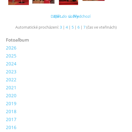
Další →
Zpět do složky
← Předchozí
Automatické procházení:
3
|
4
|
5
|
6
|
7
(čas ve vteřinách)
Fotoalbum
2026
2025
2024
2023
2022
2021
2020
2019
2018
2017
2016