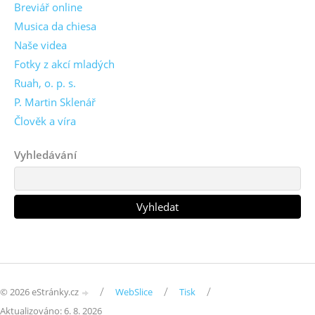
Breviář online
Musica da chiesa
Naše videa
Fotky z akcí mladých
Ruah, o. p. s.
P. Martin Sklenář
Člověk a víra
Vyhledávání
/
/
/
© 2026 eStránky.cz
WebSlice
Tisk
Aktualizováno: 6. 8. 2026