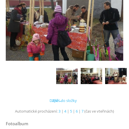
Další →
Zpět do složky
Automatické procházení:
3
|
4
|
5
|
6
|
7
(čas ve vteřinách)
Fotoalbum