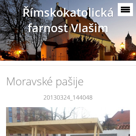
Římskokatolická
farnost Vlašim
Moravské pašije
20130324_144048