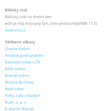
Biblický citát
Biblický citát na dnešní den
Ježíš je můj milovaný Syn, toho poslouchejte!
(Mt 17,5)
www.vira.cz
Oblíbené odkazy
Charita Vlašim
Arcibiskupství pražské
Katolická církev v ČR
Bible online
Breviář online
Musica da chiesa
Naše videa
Fotky z akcí mladých
Ruah, o. p. s.
P. Martin Sklenář