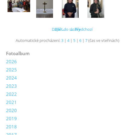
Další →
Zpět do složky
← Předchozí
Automatické procházení:
3
|
4
|
5
|
6
|
7
(čas ve vteřinách)
Fotoalbum
2026
2025
2024
2023
2022
2021
2020
2019
2018
2017