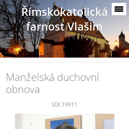
Římskokatolická
farnost Vlašim
Manželská duchovní
obnova
SDC19911