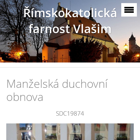
Římskokatolická
farnost Vlašim
Manželská duchovní
obnova
SDC19874