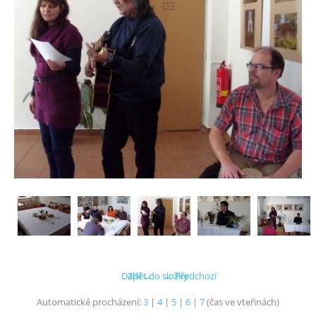
Další →
Zpět do složky
← Předchozí
Automatické procházení:
3
|
4
|
5
|
6
|
7
(čas ve vteřinách)