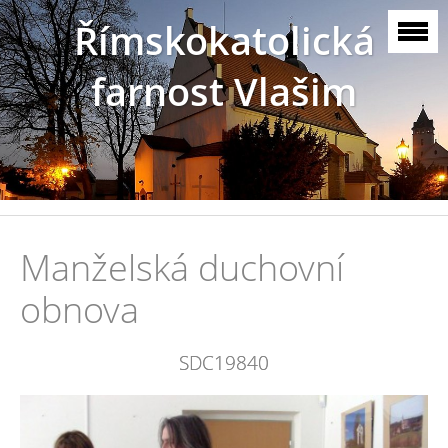
Římskokatolická
farnost Vlašim
Manželská duchovní
obnova
SDC19840