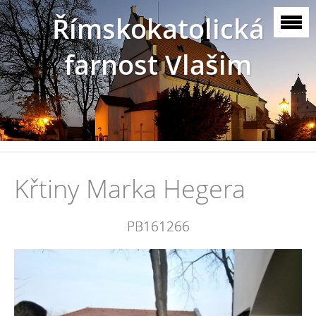
Římskokatolická
farnost Vlašim
Křtiny Marka Hegera
PB161266