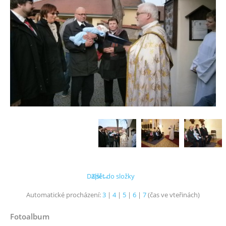
Další →
Zpět do složky
Automatické procházení:
3
|
4
|
5
|
6
|
7
(čas ve vteřinách)
Fotoalbum