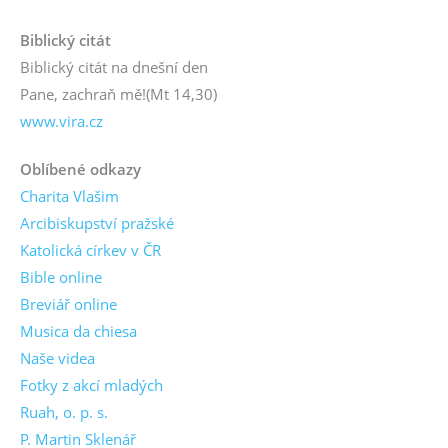
Biblický citát
Biblický citát na dnešní den
Pane, zachraň mě!
(Mt 14,30)
www.vira.cz
Oblíbené odkazy
Charita Vlašim
Arcibiskupství pražské
Katolická církev v ČR
Bible online
Breviář online
Musica da chiesa
Naše videa
Fotky z akcí mladých
Ruah, o. p. s.
P. Martin Sklenář